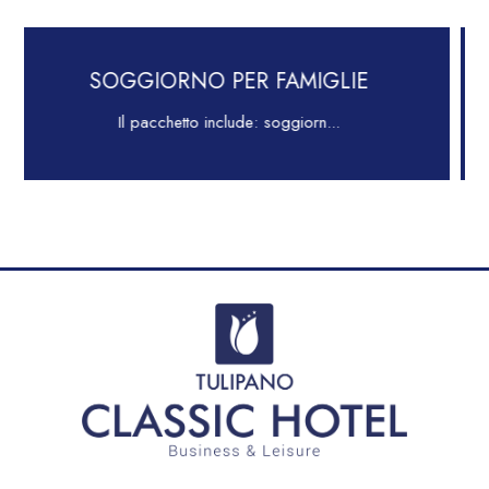
O PER FAMIGLIE
LONG 
 include: soggiorn...
Comfort per il Bu