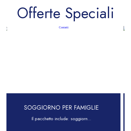
Offerte Speciali
O PER FAMIGLIE
LONG 
 include: soggiorn...
Comfort per il Bu