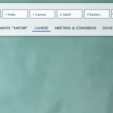
1 Notte
1 Camera
2 Adulti
0 Bambini
RANTE "SAPORI"
CAMERE
MEETING & CONGRESSI
DOVE