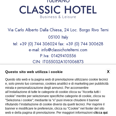
Via Carlo Alberto Dalla Chiesa, 24 Loc. Borgo Rivo Terni
05100 Italy
tel:
+39 (0) 744 306024
fax:
+39 (0) 744 300628
e-mail:
info@classichotelterni.com
P.Iva: 01429410556
CIN: IT055032A101006873
X
Questo sito web utilizza i cookie
CONTATTI
PRIVACY
DATI SOCIETARI
COOKIE POLICY
Questo sito web e la pagina web di prenotazione utilizzano cookie tecnici
ACCESSIBILITÀ
e, solo previo tuo consenso, cookies analitici e di marketing per pubblicità
mirata e personalizzazione degli annunci. Per acconsentire
all’installazione di tutte le categorie di cookie clicca su “Accetta tutti i
cookie” mentre per selezionare specifiche categorie di cookie, clicca su
"Seleziona i cookie"; mediante la “x” puoi invece chiudere il banner
rifiutando l’installazione di cookie diversi da quelli tecnici. Per riaprire il
banner e modificare le preferenze, clicca su “Cookie” nel footer del sito
WEBSITE BY BLASTNESS
web e della pagina di prenotazione. Per maggiori informazioni
clicca qui
.